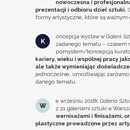
nowoczesna i profesjonaln
prezentacji i odbioru dzieł sztuki.
O
formy artystyczne, które są ważnym
oncepcja wystaw w
Galerii S
K
zadanego tematu – czasem n
pomysłem/koncepcją kuratorki
kariery, wieku i wspólnej pracy ja
ale także wymieniając doświadczeni
jednocześnie, umożliwiając zarówno w
danego tematu.
e wrześniu 2018r.
Galeria Szt
W
z 21 galeriami sztuki w Wars
wernisażami i finisażami, 
plastyczne prowadzone przez arty