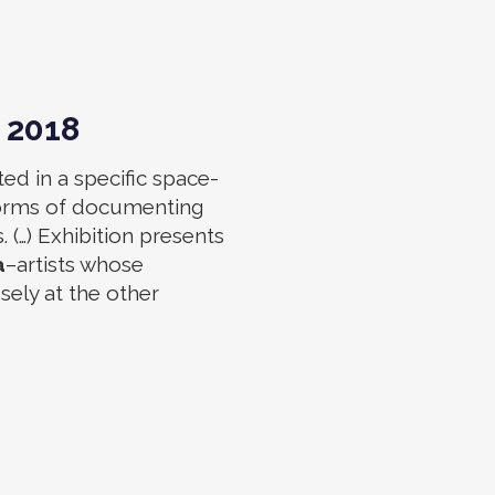
 2018
ated in a specific space-
 forms of documenting
 (…) Exhibition presents
a
–artists whose
osely at the other