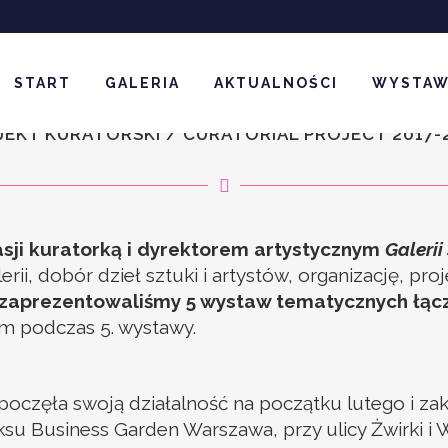
atorka Galerii / Art Gallery Cur
START
GALERIA
AKTUALNOŚCI
WYSTA
JEKT KURATORSKI / CURATORIAL PROJECT 2017-2
sji kuratorką i dyrektorem artystycznym
Galeri
lerii, dobór dzieł sztuki i artystów, organizację, p
zaprezentowaliśmy 5 wystaw tematycznych łączn
em podczas 5. wystawy.
oczęła swoją działalność na początku lutego i zak
ksu Business Garden Warszawa, przy ulicy Żwirki i