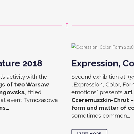
WYSTAWY
/
EXHIBITIONS:
ature 2018
Expression, Co
’s activity with the
Second exhibition at
Ty
ings of two Warsaw
„Expression, Color, For
Pongowska
, titled
emotions” presents
art
 that event Tymczasowa
Czeremuszkin-Chrut – a
ons…
form and matter of co
sometimes common
…