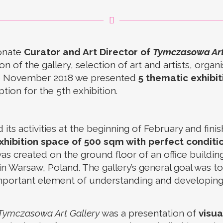
ionate
Curator and Art Director of
Tymczasowa Art
n of the gallery, selection of art and artists, organ
 to November 2018 we presented
5 thematic exhibiti
tion for the 5th exhibition.
 its activities at the beginning of February and fi
hibition space of 500 sqm with perfect conditio
was created on the ground floor of an office build
 in Warsaw, Poland. The gallery’s general goal was t
 important element of understanding and developing 
Tymczasowa Art Gallery
was a presentation of
visua