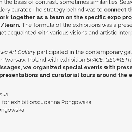
the basis of contrast, sometimes similarities. Sele
llery curator. The strategy behind was to
connect th
ork together as a team on the specific expo proj
/learn.
The formula of the exhibitions was a presen
et acquainted with various visions and artistic inter
a Art Gallery
participated in the contemporary gall
s in Warsaw, Poland with exhibition
SPACE, GEOMETRY
issages, we organized special events with prese
presentations and curatorial tours around the e
ska
s for exhibitions: Joanna Pongowska
Pongowska