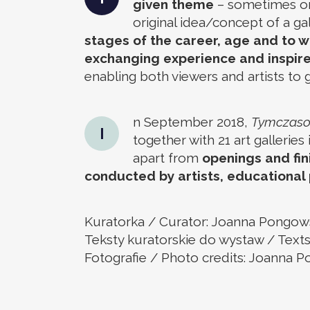
given theme
– sometimes on 
original idea/concept of a ga
stages of the career, age and to w
exchanging experience and inspire
enabling both viewers and artists to g
n September 2018,
Tymczasow
I
together with 21 art gallerie
apart from
openings and fin
conducted by artists, educational 
Kuratorka / Curator: Joanna Pongow
Teksty kuratorskie do wystaw / Text
Fotografie / Photo credits: Joanna 