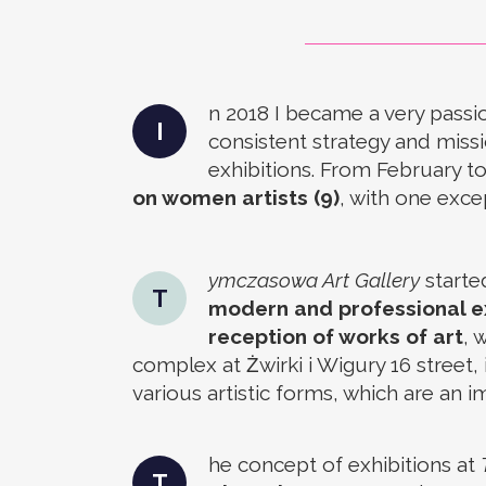
n 2018 I became a very pass
I
consistent strategy and missio
exhibitions. From February
on women artists (9)
, with one excep
ymczasowa Art Gallery
started
T
modern and professional ex
reception of works of art
, 
complex at Żwirki i Wigury 16 street,
various artistic forms, which are an
he concept of exhibitions at
T