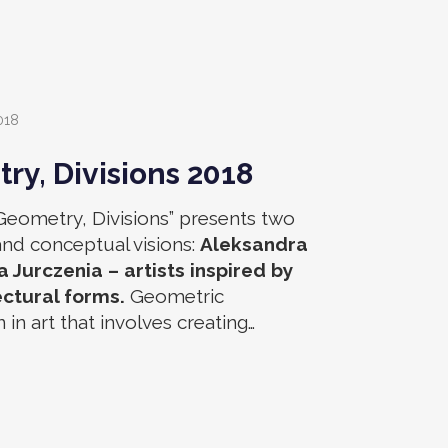
y, Divisions 2018
Geometry, Divisions” presents two
 and conceptual visions:
Aleksandra
Jurczenia – artists inspired by
ctural forms.
Geometric
n in art that involves creating…