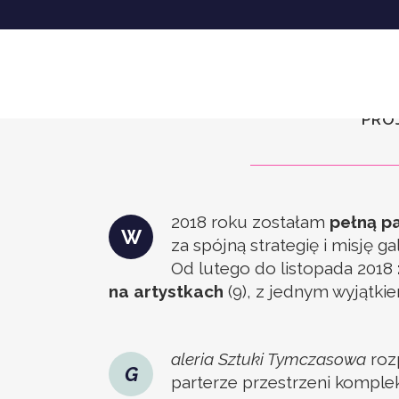
Kur
PRO
2018 roku zostałam
pełną pa
W
za spójną strategię i misję ga
Od lutego do listopada 2018
na artystkach
(9), z jednym wyjątki
aleria Sztuki Tymczasowa
rozp
G
parterze przestrzeni komple