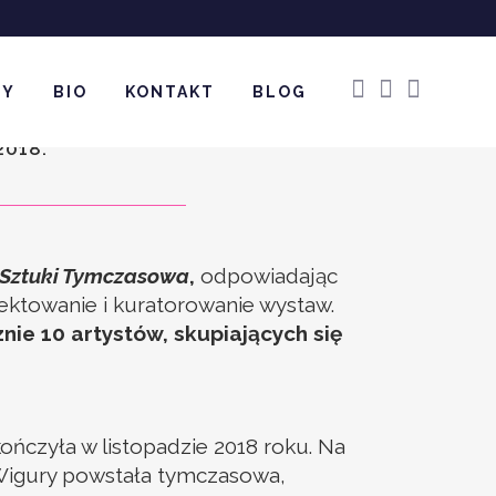
ator
WY
BIO
KONTAKT
BLOG
018:
i Sztuki Tymczasowa
,
odpowiadając
rojektowanie i kuratorowanie wystaw.
ie 10 artystów, skupiających się
ończyła w listopadzie 2018 roku. Na
 Wigury powstała tymczasowa,