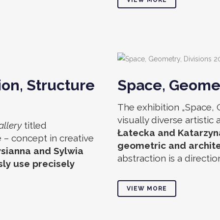
VIEW MORE
ion, Structure
Space, Geometr
The exhibition „Space, 
visually diverse artistic
allery
titled
Łatecka and Katarzyna 
 – concept in creative
geometric and archite
sianna and Sylwia
abstraction is a directio
ly use precisely
VIEW MORE