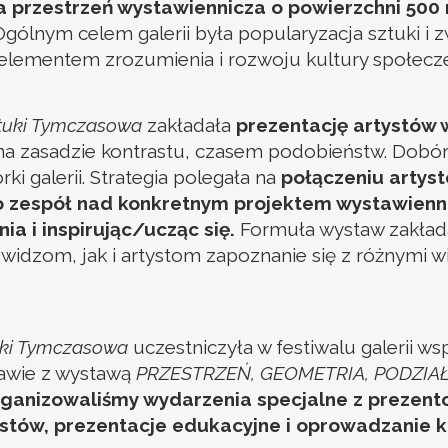
a przestrzeń wystawiennicza o powierzchni 50
gólnym celem galerii była popularyzacja sztuki i
 elementem zrozumienia i rozwoju kultury społecz
ztuki Tymczasowa
zakładała
prezentację artystów 
a zasadzie kontrastu, czasem podobieństw. Dobór 
 galerii. Strategia polegała na
połączeniu artyst
ko zespół nad konkretnym projektem wystawiennic
a i inspirując/ucząc się.
Formuła wystaw zakłada
idzom, jak i artystom zapoznanie się z różnymi wi
uki Tymczasowa
uczestniczyła w festiwalu galerii w
zawie z wystawą
PRZESTRZEŃ, GEOMETRIA, PODZIA
organizowaliśmy wydarzenia specjalne z prezen
stów, prezentacje edukacyjne i oprowadzanie k