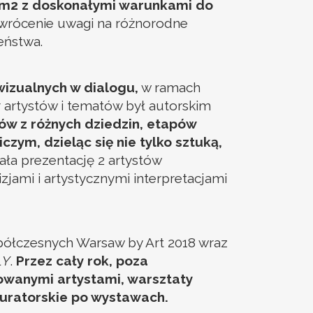
0 m2 z doskonałymi warunkami do
 zwrócenie uwagi na różnorodne
eństwa.
wizualnych w dialogu,
w ramach
artystów i tematów był autorskim
ów z różnych dziedzin, etapów
zym, dzieląc się nie tylko sztuką,
ła prezentację 2 artystów
zjami i artystycznymi interpretacjami
spółczesnych Warsaw by Art 2018 wraz
ŁY
.
Przez cały rok, poza
towanymi artystami, warsztaty
uratorskie po wystawach.