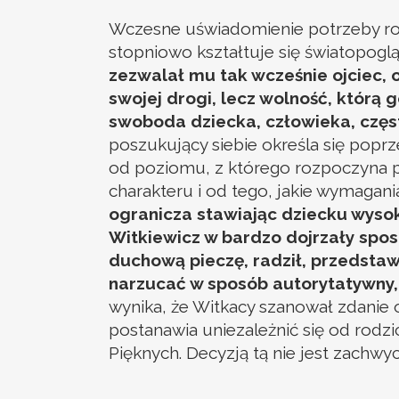
Wczesne uświadomienie potrzeby rozw
stopniowo kształtuje się światopogląd
zezwalał mu tak wcześnie ojciec, 
swojej drogi, lecz wolność, któr
swoboda dziecka, człowieka, często
poszukujący siebie określa się poprz
od poziomu, z którego rozpoczyna p
charakteru i od tego, jakie wymagani
ogranicza stawiając dziecku wysoki
Witkiewicz w bardzo dojrzały spos
duchową pieczę, radził, przedstaw
narzucać w sposób autorytatywny
wynika, że Witkacy szanował zdanie oj
postanawia uniezależnić się od rodz
Pięknych. Decyzją tą nie jest zachwyco