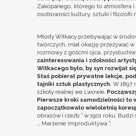
Zakopanego, którego to atmosfera i 
osobowości kultury, sztuki i filozofii
Młody Witkacy przebywając w środowi
twórczych, miał okazję przeżywać w 
rozmowy z gośćmi ojca, przysłuchiwa
zainteresowania i zdolności artys
Witkacego było, by syn rozwijał si
Staś pobierał prywatne lekcje, pod
tajniki sztuk plastycznych.
W 1897 r
szkoły realnej we Lwowie.
Począwszy
Pierwsze kroki samodzielności to w
zapoczątkowało wieloletnią kores
obrazów i rzeźb ’’ w 1901 roku. Budzi s
,, Marzenie Improduktywa ’’.