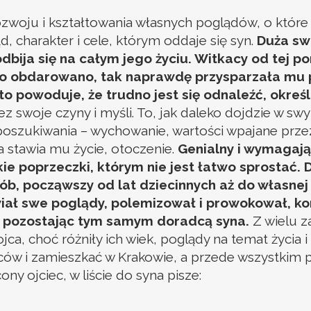
oju i kształtowania własnych poglądów, o które t
, charakter i cele, którym oddaje się syn.
Duża sw
odbija się na całym jego życiu. Witkacy od tej 
ą go obdarowano, tak naprawdę przysparzała mu 
 powoduje, że trudno jest się odnaleźć, określi
ez swoje czyny i myśli. To, jak daleko dojdzie w s
oszukiwania – wychowanie, wartości wpajane prze
a stawia mu życie, otoczenie.
Genialny i wymagając
e poprzeczki, którym nie jest łatwo sprostać. D
ób, począwszy od lat dziecinnych aż do własne
iał swe poglądy, polemizował i prowokował, ko
, pozostając tym samym doradcą syna.
Z wielu z
ca, choć różniły ich wiek, poglądy na temat życia i
iców i zamieszkać w Krakowie, a przede wszystkim 
ny ojciec, w liście do syna pisze: