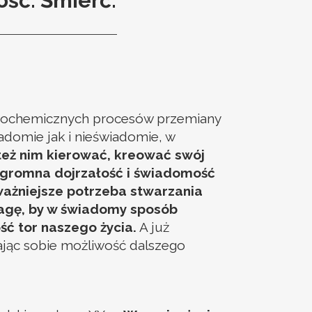
ość. Śmierć.
 biochemicznych procesów przemiany
adomie jak i nieświadomie, w
też nim kierować, kreować swój
 ogromna dojrzałość i świadomość
jważniejsze potrzeba stwarzania
dwagę, by w świadomy sposób
ć tor naszego życia.
A już
rając sobie możliwość dalszego