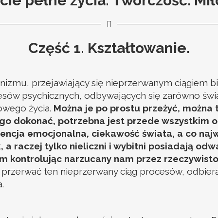
cie pełne życia. Twórczość. Mił
Część 1. Kształtowanie.
anizmu, przejawiający się nieprzerwanym ciągiem
rocesów psychicznych, odbywających się zarówno świ
’ owego życia.
Można je po prostu przeżyć, można 
 tego dokonać, potrzebna jest przede wszystkim
ligencja emocjonalna, ciekawość świata, a co na
 a raczej tylko nieliczni i wybitni posiadają o
 kontrolując narzucany nam przez rzeczywistoś
ią przerwać ten nieprzerwany ciąg procesów, odbie
.