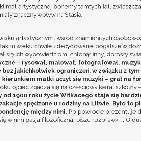
klimat artystycznej bohemy tamtych lat, zwłaszcz
 miały znaczny wpływ na Stasia.
sku artystycznym, wśród znamienitych osobowości,
takim wieku chwile zdecydowanie bogatsze w doznan
ł się ich wypowiedziom, chłonął inny, dorosły świa
tyczne – rysował, malował, fotografował, muzy
ę bez jakichkolwiek ograniczeń, w związku z tym 
 kierunkiem matki uczył się muzyki – grał na f
oku ojciec zgadza się na częściowy kierat szkolny 
 od 1900 roku życie Witkacego staje się bardzie
akacje spędzone u rodziny na Litwie. Było to p
pondencję między nimi.
Po powrocie prezentuje dw
ię w nim pasja filozoficzna, pisze rozprawki ,, O dual