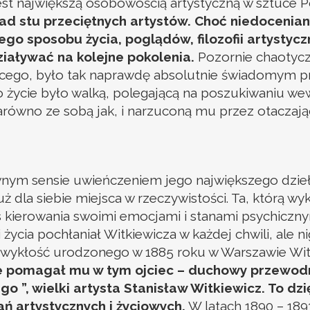
jest największą osobowością artystyczną w sztuce P
nad stu przeciętnych artystów. Choć niedoceniany
sposobu życia, poglądów, filozofii artystyczne
ziaływać na kolejne pokolenia.
Pozornie chaotycz
kacego, było tak naprawdę absolutnie świadomym p
 życie było walką, polegającą na poszukiwaniu wewn
zarówno ze sobą jak, i narzuconą mu przez otaczają
m sensie uwieńczeniem jego największego dzieła 
 dla siebie miejsca w rzeczywistości. Ta, którą w
es kierowania swoimi emocjami i stanami psychiczny
u i życia pochłaniał Witkiewicza w każdej chwili, ale
zwykłość urodzonego w 1885 roku w Warszawie Witk
 pomagał mu w tym ojciec – duchowy przewodnik
iego ”, wielki artysta Stanisław Witkiewicz. To 
ań artystycznych i życiowych.
W latach 1890 – 189