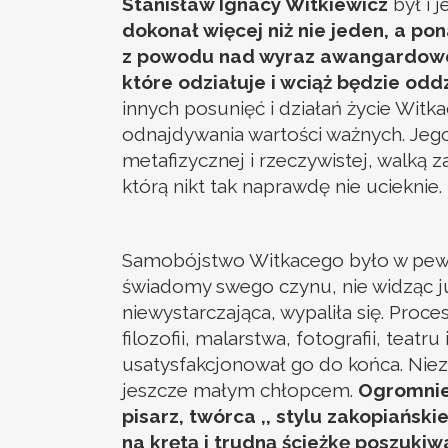
Stanisław Ignacy Witkiewicz
był i 
dokonał więcej niż nie jeden, a po
z powodu nad wyraz awangardowego 
które odziałuje i wciąż będzie odd
innych posunięć i działań życie Wit
odnajdywania wartości ważnych. Jego
metafizycznej i rzeczywistej, walką 
którą nikt tak naprawdę nie ucieknie.
Samobójstwo Witkacego było w pewny
świadomy swego czynu, nie widząc już
niewystarczająca, wypaliła się. Proc
filozofii, malarstwa, fotografii, teatr
usatysfakcjonował go do końca. Nie
jeszcze małym chłopcem.
Ogromnie
pisarz, twórca ,, stylu zakopiańsk
na krętą i trudną ścieżkę poszukiw