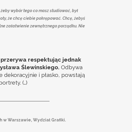
k, żeby wybór tego co masz studiować, był
oty, że chcę ciebie pokrępować. Chcę, żebyś
rmalne załatwienie zewnętrznego porządku. Nie
j przerywa respektując jednak
dysława Ślewinskiego.
Odbywa
dekoracyjnie i płasko, powstają
rtrety. (…)
 w Warszawie, Wydział Grafiki.