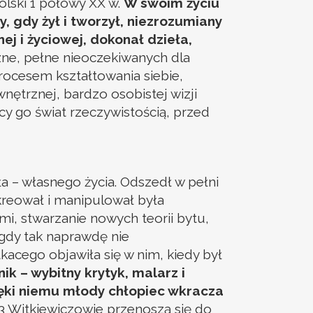
olski 1 połowy XX w.
W swoim życiu
, gdy żył i tworzył, niezrozumiany
j i życiowej, dokonał dzieła,
ne, pełne nieoczekiwanych dla
rocesem kształtowania siebie,
ętrznej, bardzo osobistej wizji
cy go świat rzeczywistością, przed
– własnego życia. Odszedł w pełni
ykreował i manipulował była
mi, stwarzanie nowych teorii bytu,
 nigdy tak naprawdę nie
acego objawiła się w nim, kiedy był
 – wybitny krytyk, malarz i
dzięki niemu młody chłopiec wkracza
3 Witkiewiczowie przenoszą się do