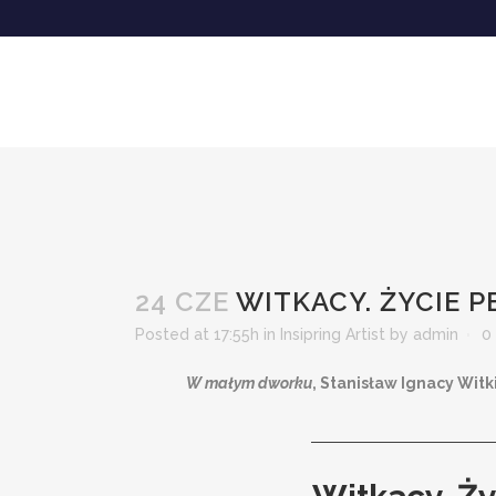
24 CZE
WITKACY. ŻYCIE P
Posted at 17:55h
in
Insipring Artist
by
admin
0
W małym dworku
, Stanisław Ignacy Wit