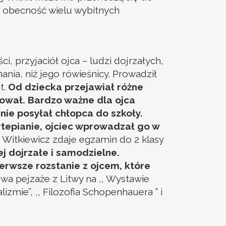
a obecność wielu wybitnych
 przyjaciół ojca – ludzi dojrzałych,
ia, niż jego rówieśnicy. Prowadził
t.
Od dziecka przejawiał różne
kował. Bardzo ważne dla ojca
nie posyłał chłopca do szkoły.
ortepianie, ojciec wprowadzał go w
– Witkiewicz zdaje egzamin do 2 klasy
j dojrzałe i samodzielne.
ierwsze rozstanie z ojcem, które
a pejzaże z Litwy na ,, Wystawie
izmie’’, ,, Filozofia Schopenhauera ” i