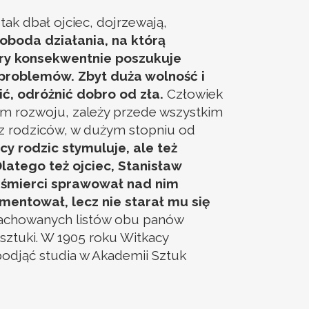
ak dbał ojciec, dojrzewają,
oboda działania, na którą
pory konsekwentnie poszukuje
problemów. Zbyt duża wolność i
ć, odróżnić dobro od zła.
Człowiek
wym rozwoju, zależy przede wszystkim
z rodziców, w dużym stopniu od
y rodzic stymuluje, ale też
latego też ojciec, Stanisław
j śmierci sprawował nad nim
mentował, lecz nie starał mu się
achowanych listów obu panów
 sztuki. W 1905 roku Witkacy
podjąć studia w Akademii Sztuk