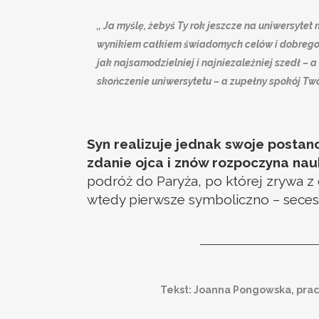
,, Ja myślę, żebyś Ty rok jeszcze na uniwersyte
wynikiem całkiem świadomych celów i dobrego oc
jak najsamodzielniej i najniezależniej szedł – 
skończenie uniwersytetu – a zupełny spokój Two
Syn realizuje jednak swoje postan
zdanie ojca i znów rozpoczyna na
podróż do Paryża, po której zrywa 
wtedy pierwsze symboliczno – secesy
Tekst: Joanna Pongowska, prac