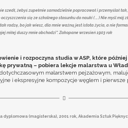
t nie szedł, żebyś zupełmie samodzielnie popracował i przemyślał ta
zyszczenia się ze szkolnego stosunku do nauki ( … ) Nie myśl mój zł
a tak radzę, bo jak wiesz, dla mnie ważną jest istota życia, a nie fo
jej miłej duszy mnie obchodzi’’. Zakopane wrzesień 1903 rok
owienie i rozpoczyna studia w ASP, które późnie
ukę prywatną – pobiera lekcje malarstwa u Wła
z dotychczasowym malarstwem pejzażowym, maluje 
jne i ekspresyjne kompozycje węglem i pierwsze po
a dyplomowa (magisterska), 2001 rok, Akademia Sztuk Pięknych