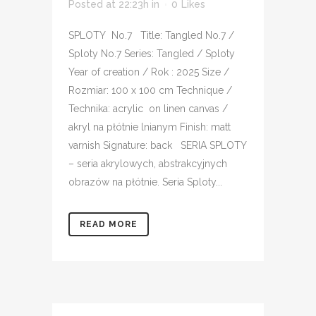
Posted at 22:23h
in
0
Likes
SPLOTY No.7 Title: Tangled No.7 /
Sploty No.7 Series: Tangled / Sploty
Year of creation / Rok : 2025 Size /
Rozmiar: 100 x 100 cm Technique /
Technika: acrylic on linen canvas /
akryl na płótnie lnianym Finish: matt
varnish Signature: back SERIA SPLOTY
– seria akrylowych, abstrakcyjnych
obrazów na płótnie. Seria Sploty...
READ MORE