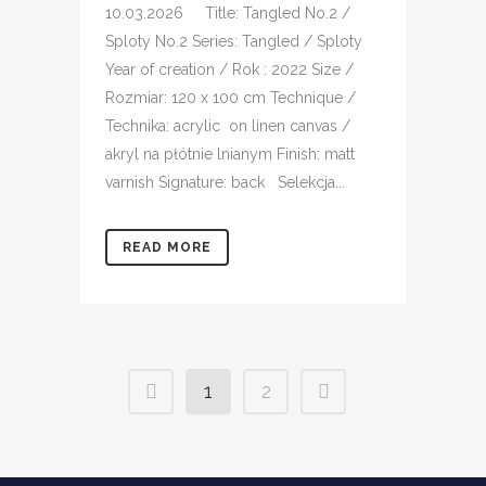
10.03.2026 Title: Tangled No.2 /
Sploty No.2 Series: Tangled / Sploty
Year of creation / Rok : 2022 Size /
Rozmiar: 120 x 100 cm Technique /
Technika: acrylic on linen canvas /
akryl na płótnie lnianym Finish: matt
varnish Signature: back Selekcja...
READ MORE
1
2