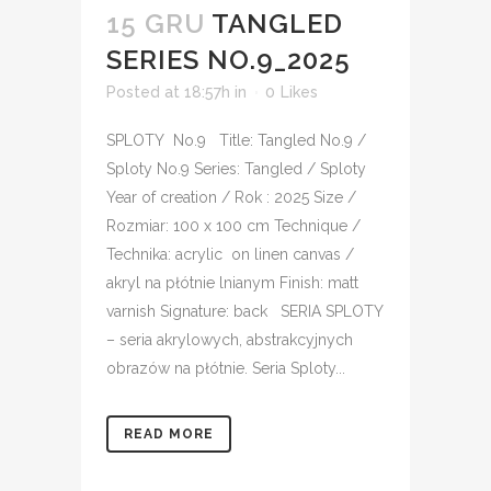
15 GRU
TANGLED
SERIES NO.9_2025
Posted at 18:57h
in
0
Likes
SPLOTY No.9 Title: Tangled No.9 /
Sploty No.9 Series: Tangled / Sploty
Year of creation / Rok : 2025 Size /
Rozmiar: 100 x 100 cm Technique /
Technika: acrylic on linen canvas /
akryl na płótnie lnianym Finish: matt
varnish Signature: back SERIA SPLOTY
– seria akrylowych, abstrakcyjnych
obrazów na płótnie. Seria Sploty...
READ MORE