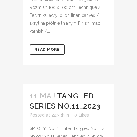
Rozmiar: 100 x 100 cm Technique /
Technika: acrylic on linen canvas /
akryl na płótnie lnianym Finish: matt
varnish /...
READ MORE
11 MAJ
TANGLED
SERIES NO.11_2023
Posted at 22:33h
in
0
Likes
SPLOTY No.11 Title: Tangled No.11 /
Sploty No.11 Series: Tangled / Sploty