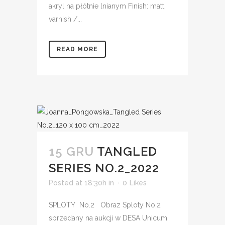
akryl na płótnie lnianym Finish: matt
varnish /...
READ MORE
15 GRU
TANGLED
SERIES NO.2_2022
Posted at 18:30h
in
0
Likes
SPLOTY No.2 Obraz Sploty No.2
sprzedany na aukcji w DESA Unicum