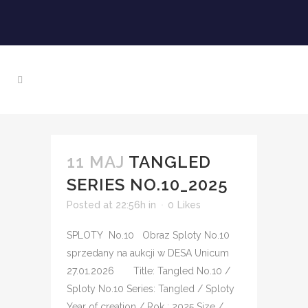
11 MAJ
TANGLED
SERIES NO.10_2025
Posted at 22:56h
in
0
Likes
SPLOTY No.10 Obraz Sploty No.10
sprzedany na aukcji w DESA Unicum
27.01.2026 Title: Tangled No.10 /
Sploty No.10 Series: Tangled / Sploty
Year of creation / Rok : 2025 Size /