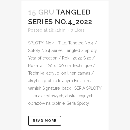
15 GRU
TANGLED
SERIES NO.4_2022
Posted at 18:41h
in
0
Likes
SPLOTY No.4 Title: Tangled No.4 /
Sploty No.4 Series: Tangled / Sploty
Year of creation / Rok : 2022 Size /
Rozmiar: 120 x 100 cm Technique /
Technika: acrylic on linen canvas /
akryl na płótnie lnianym Finish: matt
varnish Signature: back SERIA SPLOTY
– seria akrylowych, abstrakcyjnych
obrazów na płótnie. Seria Sploty...
READ MORE