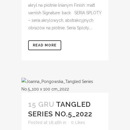
akryl na płótnie lnianym Finish: matt
varnish Signature: back SERIA SPLOTY
– seria akrylowych, abstrakcyjnych
obrazów na płótnie. Seria Sploty...
READ MORE
15 GRU
TANGLED
SERIES NO.5_2022
Posted at 18:46h
in
0
Likes