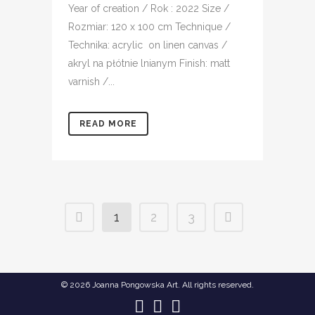
Year of creation / Rok : 2022 Size /
Rozmiar: 120 x 100 cm Technique /
Technika: acrylic on linen canvas /
akryl na płótnie lnianym Finish: matt
varnish /...
READ MORE
1
2
3
© 2026 Joanna Pongowska Art. All rights reserved.