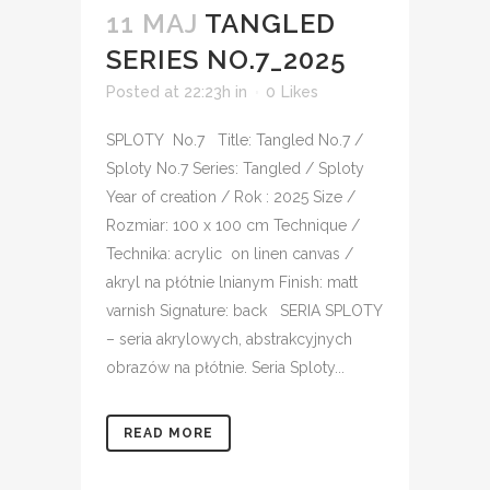
11 MAJ
TANGLED
SERIES NO.7_2025
Posted at 22:23h
in
0
Likes
SPLOTY No.7 Title: Tangled No.7 /
Sploty No.7 Series: Tangled / Sploty
Year of creation / Rok : 2025 Size /
Rozmiar: 100 x 100 cm Technique /
Technika: acrylic on linen canvas /
akryl na płótnie lnianym Finish: matt
varnish Signature: back SERIA SPLOTY
– seria akrylowych, abstrakcyjnych
obrazów na płótnie. Seria Sploty...
READ MORE