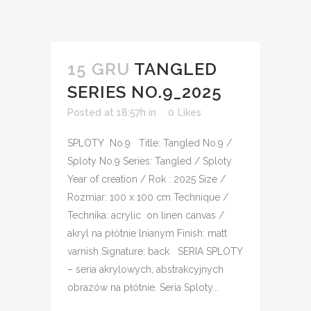
15 GRU
TANGLED
SERIES NO.9_2025
Posted at 18:57h
in
0
Likes
SPLOTY No.9 Title: Tangled No.9 /
Sploty No.9 Series: Tangled / Sploty
Year of creation / Rok : 2025 Size /
Rozmiar: 100 x 100 cm Technique /
Technika: acrylic on linen canvas /
akryl na płótnie lnianym Finish: matt
varnish Signature: back SERIA SPLOTY
– seria akrylowych, abstrakcyjnych
obrazów na płótnie. Seria Sploty...