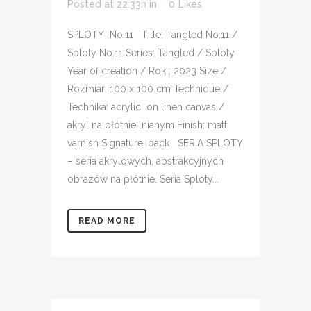
Posted at 22:33h
in
0
Likes
SPLOTY No.11 Title: Tangled No.11 /
Sploty No.11 Series: Tangled / Sploty
Year of creation / Rok : 2023 Size /
Rozmiar: 100 x 100 cm Technique /
Technika: acrylic on linen canvas /
akryl na płótnie lnianym Finish: matt
varnish Signature: back SERIA SPLOTY
– seria akrylowych, abstrakcyjnych
obrazów na płótnie. Seria Sploty...
READ MORE