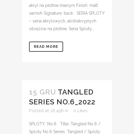
akryl na płótnie lnianym Finish: matt
varnish Signature: back SERIA SPLOTY
– seria akrylowych, abstrakcyjnych
obrazów na płótnie. Seria Sploty...
READ MORE
15 GRU
TANGLED
SERIES NO.6_2022
Posted at 18:49h
in
0
Likes
SPLOTY No.6 Title: Tangled No.6 /
Sploty No.6 Series: Tangled / Sploty