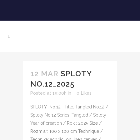
12 MAR
SPLOTY
NO.12_2025
Posted at 19:00h
in
0
Likes
SPLOTY No.12 Title: Tangled No.12 /
Sploty No.12 Series: Tangled / Sploty
Year of creation / Rok : 2025 Size /
Rozmiar: 100 x 100 cm Technique /
Technika: acrylic on linen canvas /