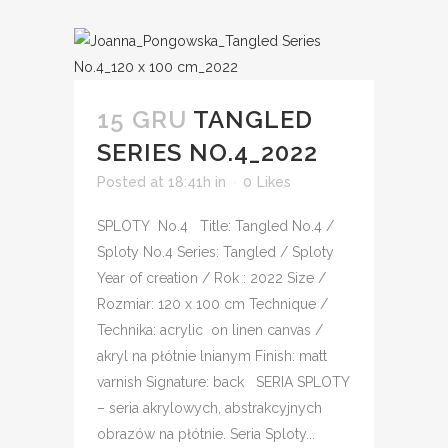
15 GRU
TANGLED
SERIES NO.4_2022
Posted at 18:41h
in
0
Likes
SPLOTY No.4 Title: Tangled No.4 /
Sploty No.4 Series: Tangled / Sploty
Year of creation / Rok : 2022 Size /
Rozmiar: 120 x 100 cm Technique /
Technika: acrylic on linen canvas /
akryl na płótnie lnianym Finish: matt
varnish Signature: back SERIA SPLOTY
– seria akrylowych, abstrakcyjnych
obrazów na płótnie. Seria Sploty...