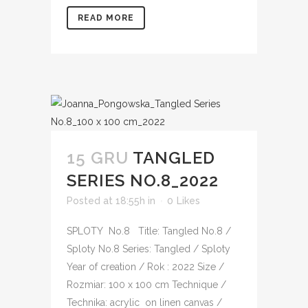
READ MORE
15 GRU
TANGLED
SERIES NO.8_2022
Posted at 18:55h
in
0
Likes
SPLOTY No.8 Title: Tangled No.8 /
Sploty No.8 Series: Tangled / Sploty
Year of creation / Rok : 2022 Size /
Rozmiar: 100 x 100 cm Technique /
Technika: acrylic on linen canvas /