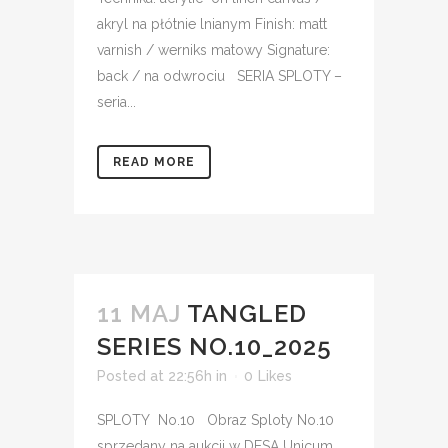
akryl na płótnie lnianym Finish: matt
varnish / werniks matowy Signature:
back / na odwrociu SERIA SPLOTY –
seria...
READ MORE
11 MAJ
TANGLED
SERIES NO.10_2025
Posted at 22:56h
in
0
Likes
SPLOTY No.10 Obraz Sploty No.10
sprzedany na aukcji w DESA Unicum